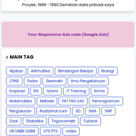
Proyek, 1988 - 1990 Demikian data pribadi saya
Your Responsive Ads code (Google Ads)
MAIN TAG
Aljabar
Aritmatika
Bimbingan Belajar
Biologi
CPNS
Fisika
Geometri
Ilmu Pengetahuan
Inspirasi
IPA
Islami
IT Training
Kimia
Matematika
Metode
PAT PAS UAS
Pemrograman
Pengukuran
Radarhot com
SD
SMA
SMP
Soal
Statistika
Trigonometri
Tutorial
UN UNBK USBN
UTS PTS
video