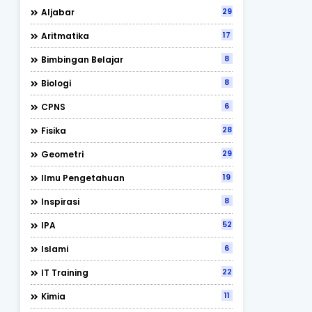
29
Aljabar
17
Aritmatika
8
Bimbingan Belajar
8
Biologi
6
CPNS
28
Fisika
29
Geometri
19
Ilmu Pengetahuan
8
Inspirasi
52
IPA
6
Islami
22
IT Training
11
Kimia