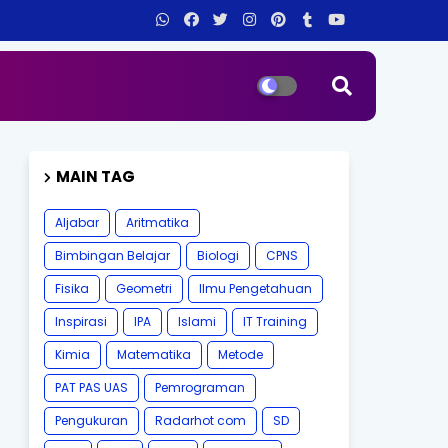
MAIN TAG
Aljabar
Aritmatika
Bimbingan Belajar
Biologi
CPNS
Fisika
Geometri
Ilmu Pengetahuan
Inspirasi
IPA
Islami
IT Training
Kimia
Matematika
Metode
PAT PAS UAS
Pemrograman
Pengukuran
Radarhot com
SD