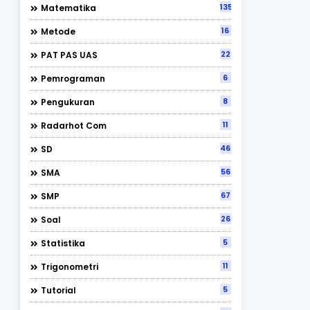
135
Matematika
16
Metode
22
PAT PAS UAS
6
Pemrograman
8
Pengukuran
11
Radarhot Com
46
SD
56
SMA
67
SMP
26
Soal
5
Statistika
11
Trigonometri
5
Tutorial