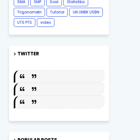
SMA
SMP
Soal
Statistika
Trigonometri
Tutorial
UN UNBK USBN
UTS PTS
video
TWITTER
POPULAR POSTS