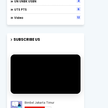
4
UN UNBK USBN
6
UTS PTS
12
Video
SUBSCRIBE US