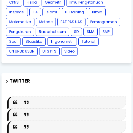
CPNS
Fisika
Geometri
Ilmu Pengetahuan
Inspirasi
IPA
Islami
IT Training
Kimia
Matematika
Metode
PAT PAS UAS
Pemrograman
Pengukuran
Radarhot com
SD
SMA
SMP
Soal
Statistika
Trigonometri
Tutorial
UN UNBK USBN
UTS PTS
video
TWITTER