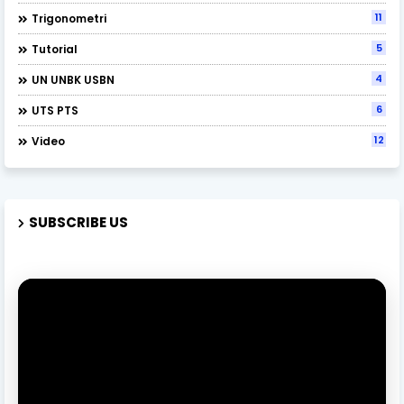
11
Trigonometri
5
Tutorial
4
UN UNBK USBN
6
UTS PTS
12
Video
SUBSCRIBE US