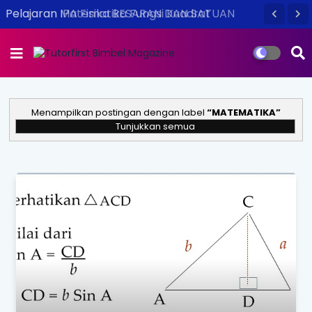
Pelajaran Matematika Fungsi Kuadrat
Menampilkan postingan dengan label
MATEMATIKA
Tunjukkan semua