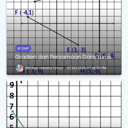
SMP
Gradien dan Persamaan Garis Lurus
Bimbel Jakarta Timur
12/26/2025 07:19:00 PM