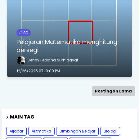
SD
Pelajaran Matematika menghitung
persegi
Denny Febiana Nurhidayat
12/26/2025 07:19:00 PM
Postingan Lama
MAIN TAG
Aljabar
Aritmatika
Bimbingan Belajar
Biologi