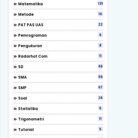
135
Matematika
16
Metode
22
PAT PAS UAS
6
Pemrograman
8
Pengukuran
11
Radarhot Com
46
SD
56
SMA
67
SMP
26
Soal
5
Statistika
11
Trigonometri
5
Tutorial