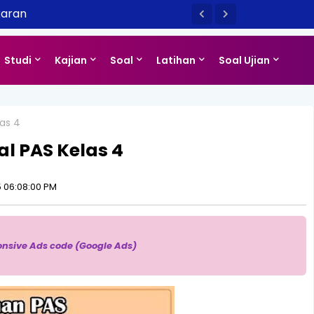
karan
Studi
Kajian
Soal
Latihan
Soal Ujian
as 4
l PAS Kelas 4
 06:08:00 PM
onsive Ads code (Google Ads)