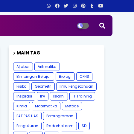
MAIN TAG
Aljabar
Aritmatika
Bimbingan Belajar
Biologi
CPNS
Fisika
Geometri
Ilmu Pengetahuan
Inspirasi
IPA
Islami
IT Training
Kimia
Matematika
Metode
PAT PAS UAS
Pemrograman
Pengukuran
Radarhot com
SD