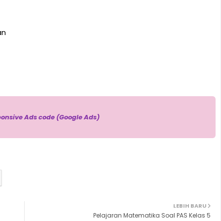
an
ponsive Ads code (Google Ads)
LEBIH BARU
Pelajaran Matematika Soal PAS Kelas 5