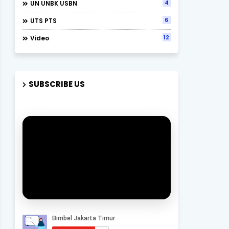
4
UN UNBK USBN
6
UTS PTS
12
Video
SUBSCRIBE US