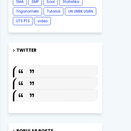
SMA
SMP
Soal
Statistika
Trigonometri
Tutorial
UN UNBK USBN
UTS PTS
video
TWITTER
POPULAR POSTS