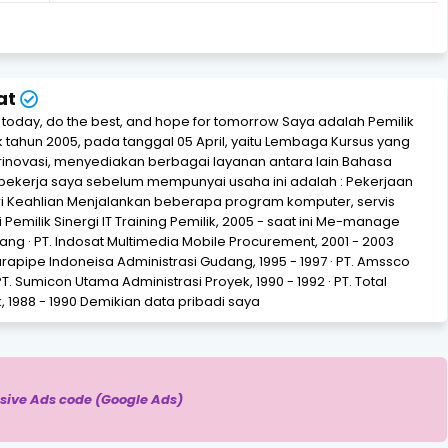
at
r today, do the best, and hope for tomorrow Saya adalah Pemilik
jak tahun 2005, pada tanggal 05 April, yaitu Lembaga Kursus yang
novasi, menyediakan berbagai layanan antara lain Bahasa
bekerja saya sebelum mempunyai usaha ini adalah : Pekerjaan
i Keahlian Menjalankan beberapa program komputer, servis
Pemilik Sinergi IT Training Pemilik, 2005 - saat ini Me-manage
ng · PT. Indosat Multimedia Mobile Procurement, 2001 - 2003
Eurapipe Indoneisa Administrasi Gudang, 1995 - 1997 · PT. Amssco
PT. Sumicon Utama Administrasi Proyek, 1990 - 1992 · PT. Total
 1988 - 1990 Demikian data pribadi saya
sive Ads code (Google Ads)