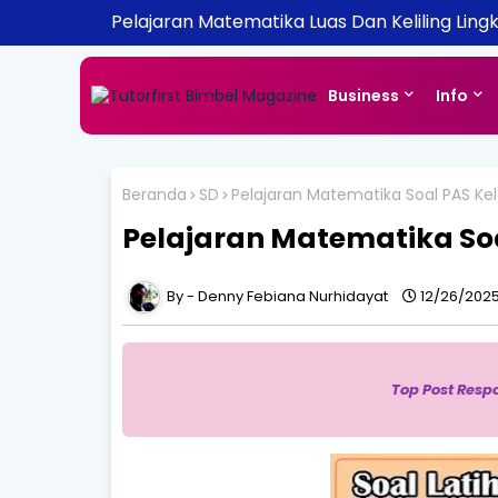
Pelajaran Matematika Luas Dan Keliling Ling
Business
Info
Beranda
SD
Pelajaran Matematika Soal PAS Kel
Pelajaran Matematika Soa
Denny Febiana Nurhidayat
12/26/2025
Top Post Resp