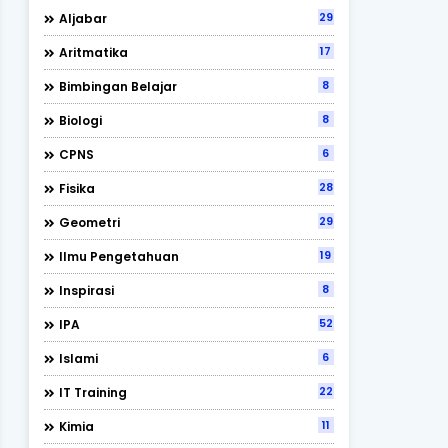
29
Aljabar
17
Aritmatika
8
Bimbingan Belajar
8
Biologi
6
CPNS
28
Fisika
29
Geometri
19
Ilmu Pengetahuan
8
Inspirasi
52
IPA
6
Islami
22
IT Training
11
Kimia