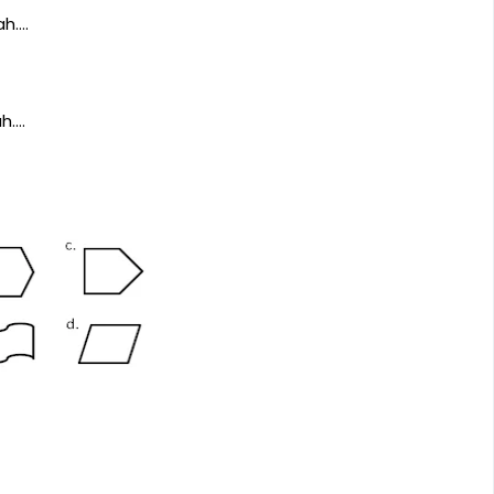
ah….
h….