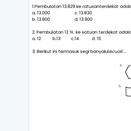
1.Pembulatan 13.829 ke ratusanterdekat adal
a. 13.000
c. 13.830
b. 13.800
d. 13.900
2. Pembulatan 12 ⅗
ke satuan terdekat adala
a. 12
b.13
c.14
d. 15
3. Berikut ini termasuk segi banyak,
kecuali
….