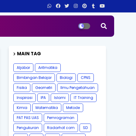
MAIN TAG
Aljabar
Aritmatika
Bimbingan Belajar
Biologi
CPNS
Fisika
Geometri
Ilmu Pengetahuan
Inspirasi
IPA
Islami
IT Training
Kimia
Matematika
Metode
PAT PAS UAS
Pemrograman
Pengukuran
Radarhot com
SD