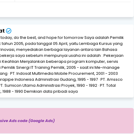
at
r today, do the best, and hope for tomorrow Saya adalah Pemilik
jak tahun 2005, pada tanggal 05 April, yaitu Lembaga Kursus yang
novasi, menyediakan berbagai layanan antara lain Bahasa
bekerja saya sebelum mempunyai usaha ini adalah : Pekerjaan
i Keahlian Menjalankan beberapa program komputer, servis
Pemilik Sinergi IT Training Pemilik, 2005 - saat ini Me-manage
ng · PT. Indosat Multimedia Mobile Procurement, 2001 - 2003
Eurapipe Indoneisa Administrasi Gudang, 1995 - 1997 · PT. Amssco
PT. Sumicon Utama Administrasi Proyek, 1990 - 1992 · PT. Total
 1988 - 1990 Demikian data pribadi saya
sive Ads code (Google Ads)