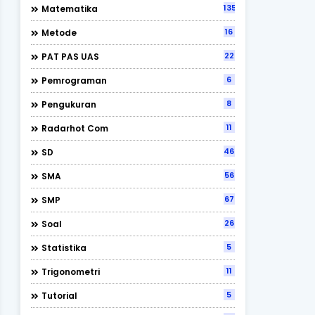
135
Matematika
16
Metode
22
PAT PAS UAS
6
Pemrograman
8
Pengukuran
11
Radarhot Com
46
SD
56
SMA
67
SMP
26
Soal
5
Statistika
11
Trigonometri
5
Tutorial