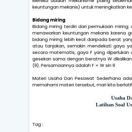
Mereka adalah mekanisme paling sederha
keuntungan mekanis) untuk meningkatkan ke
Bidang miring
Bidang miring terdiri dari permukaan mirin
menawarkan keuntungan mekanis karena g
bidang miring lebih kecil daripada berat y
atau tanjakan, semakin mendekati gaya ya
secara matematis, gaya F yang diperlukan 
gesekan sama dengan beratnya W dikalikan 
(θ). Persamaannya adalah F = W sin θ
Materi Usaha Dan Pesawat Sederhana adalah
memahami materi tersebut, mari kita berlati
Usaha D
Latihan Soal U
Tag :