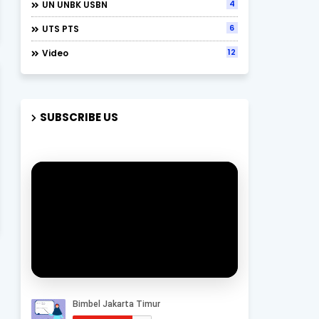
4
UN UNBK USBN
6
UTS PTS
12
Video
SUBSCRIBE US