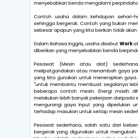
menyebabkan benda mengalami perpindaha
Contoh usaha dalam kehidupan sehari-ha
sehingga bergerak. Contoh yang bukan meru
sebesar apapun yang kita berikan tidak aka
Dalam Bahasa Inggris, usaha disebut
Work
a
diberikan yang menyebabkan benda berpinda
Pesawat (Mesin atau alat) sederhan
melipatgandakan atau menambah gaya yang 
yang kita gunakan untuk menerapkan gaya. K
"untuk membantu membuat segalanya lebih m
beberapa contoh mesin. Energi masih di
melakukan lebih banyak pekerjaan daripada
mengurangi gaya input yang diperlukan un
terhadap masukan untuk setiap mesin seder
Pesawat sederhana, salah satu dari bebe
bergerak yang digunakan untuk mengubah 