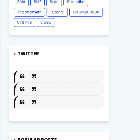
SMA
SMP
Soal
Statistika
Trigonometri
Tutorial
UN UNBK USBN
UTS PTS
video
TWITTER
POPULAR POSTS