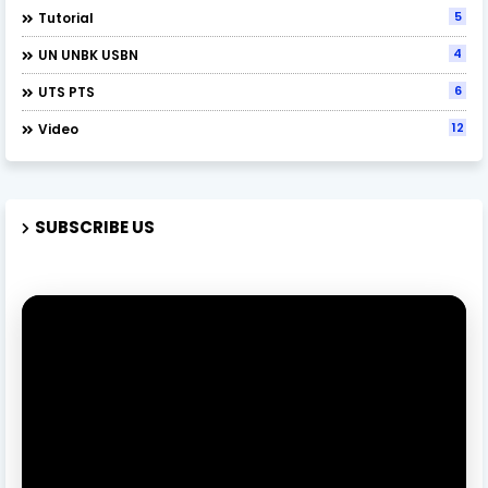
5
Tutorial
4
UN UNBK USBN
6
UTS PTS
12
Video
SUBSCRIBE US