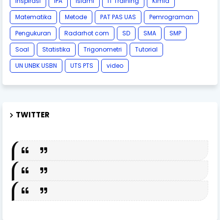
Inspirasi
IPA
Islami
IT Training
Kimia
Matematika
Metode
PAT PAS UAS
Pemrograman
Pengukuran
Radarhot com
SD
SMA
SMP
Soal
Statistika
Trigonometri
Tutorial
UN UNBK USBN
UTS PTS
video
TWITTER