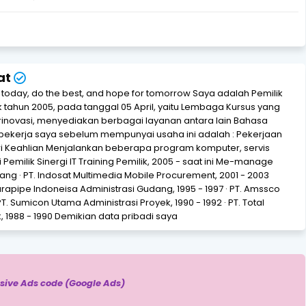
at
r today, do the best, and hope for tomorrow Saya adalah Pemilik
jak tahun 2005, pada tanggal 05 April, yaitu Lembaga Kursus yang
novasi, menyediakan berbagai layanan antara lain Bahasa
bekerja saya sebelum mempunyai usaha ini adalah : Pekerjaan
i Keahlian Menjalankan beberapa program komputer, servis
Pemilik Sinergi IT Training Pemilik, 2005 - saat ini Me-manage
ng · PT. Indosat Multimedia Mobile Procurement, 2001 - 2003
Eurapipe Indoneisa Administrasi Gudang, 1995 - 1997 · PT. Amssco
PT. Sumicon Utama Administrasi Proyek, 1990 - 1992 · PT. Total
 1988 - 1990 Demikian data pribadi saya
sive Ads code (Google Ads)