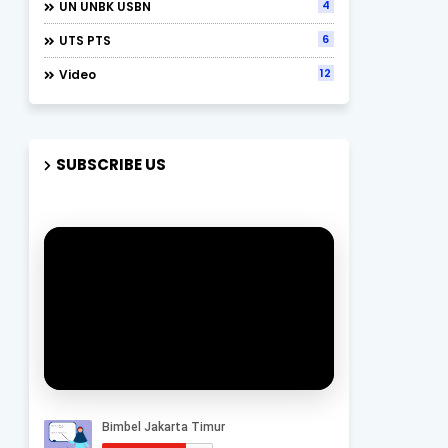
4
UN UNBK USBN
6
UTS PTS
12
Video
SUBSCRIBE US