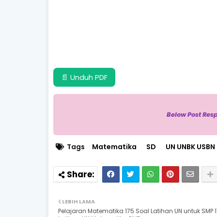
150 Soal Latihan
📄 Unduh PDF
Below Post Res
Tags
Matematika
SD
UN UNBK USBN
LEBIH LAMA
Pelajaran Matematika 175 Soal Latihan UN untuk SMP 