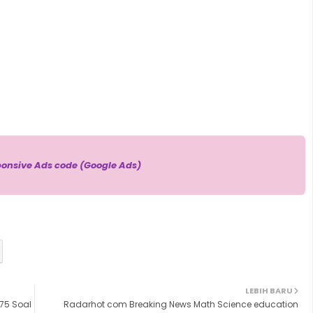
 USBN Matematika SD
ponsive Ads code (Google Ads)
LEBIH BARU
175 Soal
Radarhot com Breaking News Math Science education