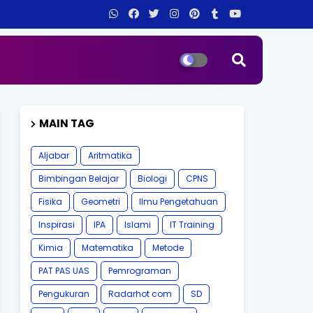
MAIN TAG
Aljabar
Aritmatika
Bimbingan Belajar
Biologi
CPNS
Fisika
Geometri
Ilmu Pengetahuan
Inspirasi
IPA
Islami
IT Training
Kimia
Matematika
Metode
PAT PAS UAS
Pemrograman
Pengukuran
Radarhot com
SD