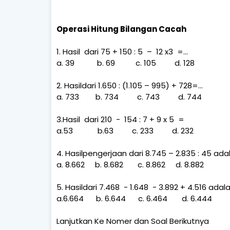
Operasi Hitung Bilangan Cacah
1. Hasil
dari 75 + 150 : 5
–
12 x3
=…
a. 39
b. 69
c. 105
d. 128
2. Hasildari 1.650 : (1.105 – 995) + 728=…
a. 733
b. 734
c. 743
d. 744
3.Hasil
dari
210
-
154 : 7
+ 9 x 5
=
a.53
b.63
c. 233
d. 232
4. Hasilpengerjaan dari 8.745 – 2.835 : 45 ada
a. 8.662
b. 8.682
c. 8.862
d. 8.882
5. Hasildari 7.468
- 1.648
- 3.892 + 4.516 adal
a.6.664
b. 6.644
c. 6.464
d. 6.444
Lanjutkan Ke Nomer dan Soal Berikutnya