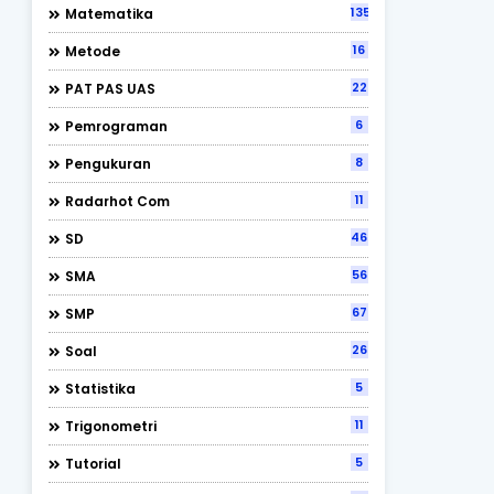
135
Matematika
16
Metode
22
PAT PAS UAS
6
Pemrograman
8
Pengukuran
11
Radarhot Com
46
SD
56
SMA
67
SMP
26
Soal
5
Statistika
11
Trigonometri
5
Tutorial