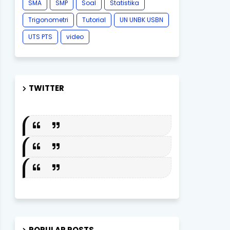
SMA
SMP
Soal
Statistika
Trigonometri
Tutorial
UN UNBK USBN
UTS PTS
video
TWITTER
POPULAR POSTS