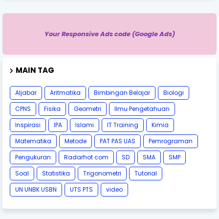
Your Responsive Ads code (Google Ads)
MAIN TAG
Aljabar
Aritmatika
Bimbingan Belajar
Biologi
CPNS
Fisika
Geometri
Ilmu Pengetahuan
Inspirasi
IPA
Islami
IT Training
Kimia
Matematika
Metode
PAT PAS UAS
Pemrograman
Pengukuran
Radarhot com
SD
SMA
SMP
Soal
Statistika
Trigonometri
Tutorial
UN UNBK USBN
UTS PTS
video