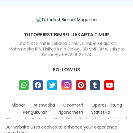
TUTORFIRST BIMBEL JAKARTA TIMUR
Tutorfirst Bimbel Jakarta Timur, Bimbel Pelajaran,
Matematika IPA, Fisika Kimia Biologi, SD SMP SMA, Jakarta
Timur Hp: 082210027724
FOLLOW US
Aljabar
Aritmatika
Geometri
Operasi Hitung
Pengukuran
Trigonometri
Statistika
Blogger by
Radarhot Com
| Distributed by
Institute of
Life
Our website uses cookies to enhance your experience.
Design by -
Blogger Templates
| Distributed By
Best
Learn More