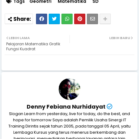
Tags
Geometri
Matematika
SD
LEBIH LAMA
LEBIH BARU
Pelajaran Matematika Grafik
Fungsi Kuadrat
Denny Febiana Nurhidayat
Slogan Learn from yesterday, live for today, do the best, and
hope for tomorrow Saya adalah Pemilik Usaha Sinergi IT
Training Dirintis sejak tahun 2005, pada tanggal 05 April, yaitu
Lembaga Kursus yang terus menerus berkembang dan
berinovasi, menyediakan berbagai layanan antara lain