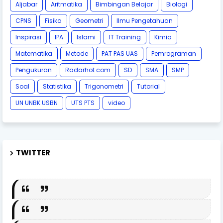
Aljabar
Aritmatika
Bimbingan Belajar
Biologi
CPNS
Fisika
Geometri
Ilmu Pengetahuan
Inspirasi
IPA
Islami
IT Training
Kimia
Matematika
Metode
PAT PAS UAS
Pemrograman
Pengukuran
Radarhot com
SD
SMA
SMP
Soal
Statistika
Trigonometri
Tutorial
UN UNBK USBN
UTS PTS
video
TWITTER