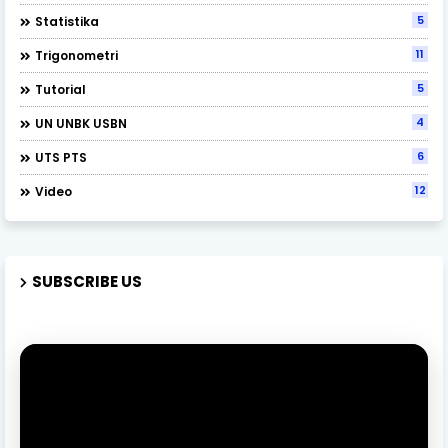
5
Statistika
11
Trigonometri
5
Tutorial
4
UN UNBK USBN
6
UTS PTS
12
Video
SUBSCRIBE US