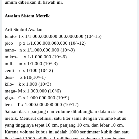
umum diberikan di bawah ini.
Awalan Sistem Metrik
Arti Simbol Awalan
femto- f x 1/1.000.000.000.000.000.000 (10^-15)
pico p x 1/1.000.000.000.000 (10^-12)
nano- n x 1/1.000.000.000 (10^-9)
mikro- x 1/1.000.000 (10^-6)
mili- m x 1/1.000 (10^-3)
centi- c x 1/100 (10^-2)
desi- x l/10(10^-1)
kilo- k x 1.000 (10^3)
mega- M x 1.000.000 (10^6)
giga- G x 1.000.000.000 (10^9)
tera- T x 1.000.000.000.000 (10^12)
Satuan dasar panjang dan volume dihubungkan dalam sistem
metrik. Menurut definisi, satu liter sama dengan volume kubus
yang tingginya tepat 10 cm, panjang 10 cm, dan lebar 10 cm.
Karena volume kubus ini adalah 1000 sentimeter kubik dan satu
liter berisi 1000 mililiter, 1 mililiter setara dengan 1 sentimeter