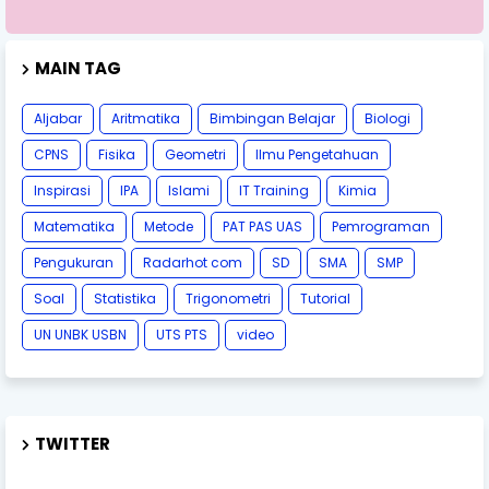
MAIN TAG
Aljabar
Aritmatika
Bimbingan Belajar
Biologi
CPNS
Fisika
Geometri
Ilmu Pengetahuan
Inspirasi
IPA
Islami
IT Training
Kimia
Matematika
Metode
PAT PAS UAS
Pemrograman
Pengukuran
Radarhot com
SD
SMA
SMP
Soal
Statistika
Trigonometri
Tutorial
UN UNBK USBN
UTS PTS
video
TWITTER