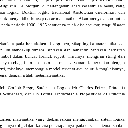
 Augustus De Morgan, di pertengahan abad kesembilan belas, yang
i logika. Doktrin logika tradisional Aristotelian direformasi dan
untuk menyelidiki konsep dasar matematika. Akan menyesatkan untuk
ada periode 1900–1925 semuanya telah diselesaikan; tetapi filsafat
kankan pada bentuk-bentuk argumen, sikap logika matematika saat
en. Ini mencakup dimensi sintaksis dan semantik. Sintaksis berkaitan
simbol dalam bahasa formal, seperti, misalnya, mengirim string dari
nya sebagai urutan instruksi mesin. Semantik berkaitan dengan
perti, misalnya, membangun model tertentu atau seluruh rangkaiannya,
kenal dengan istilah metamatematika.
leh Gottlob Frege, Studies in Logic oleh Charles Peirce, Principia
h Whitehead, dan On Formal Undecidable Propositions of Principia
 konsep matematika yang diekspresikan menggunakan sistem logika
ng banyak dipelajari karena penerapannya pada dasar matematika dan