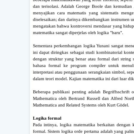
dan terisolasi. Adalah George Boole dan kemudian
menyajikan cara matematis yang sistematis mengena
diselesaikan; dan darinya dikembangkan instrumen 
mengatakan bahwa kontroversi mendasar yang hidup p
matematika sangat diperjelas oleh logika "baru".
Sementara perkembangan logika Yunani sangat mene
ini dapat diringkas sebagai studi kombinatorial kont
dengan struktur yang benar atau formal dari string 
bahasa formal ke program compiler untuk menulis
interpretasi atau penggunaan serangkaian simbol, se
dalam teori model. Kajian matematika ini dari luar di
Beberapa publikasi penting adalah Begriffsschrift o
Mathematica oleh Bertrand Russell dan Alfred Nort
Mathematica and Related Systems oleh Kurt Gödel.
Logika formal
Pada intinya, logika matematika berkaitan dengan
formal. Sistem logika orde pertama adalah yang pali