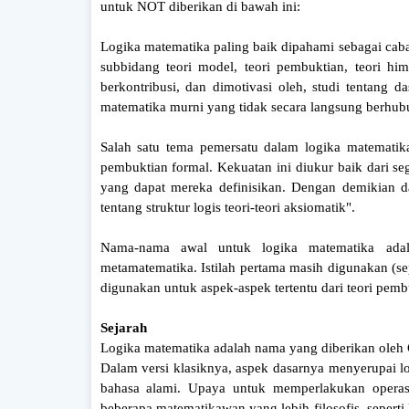
untuk NOT diberikan di bawah ini:
Logika matematika paling baik dipahami sebagai caba
subbidang teori model, teori pembuktian, teori him
berkontribusi, dan dimotivasi oleh, studi tentang 
matematika murni yang tidak secara langsung berhub
Salah satu tema pemersatu dalam logika matematika
pembuktian formal. Kekuatan ini diukur baik dari seg
yang dapat mereka definisikan. Dengan demikian d
tentang struktur logis teori-teori aksiomatik".
Nama-nama awal untuk logika matematika adala
metamatematika. Istilah pertama masih digunakan (sepe
digunakan untuk aspek-aspek tertentu dari teori pemb
Sejarah
Logika matematika adalah nama yang diberikan oleh G
Dalam versi klasiknya, aspek dasarnya menyerupai log
bahasa alami. Upaya untuk memperlakukan operasi 
beberapa matematikawan yang lebih filosofis, seperti 