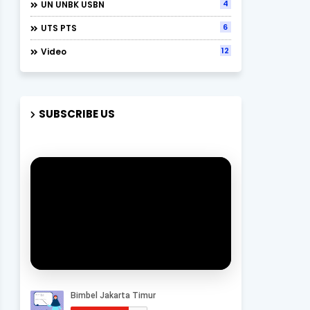
4
UN UNBK USBN
6
UTS PTS
12
Video
SUBSCRIBE US