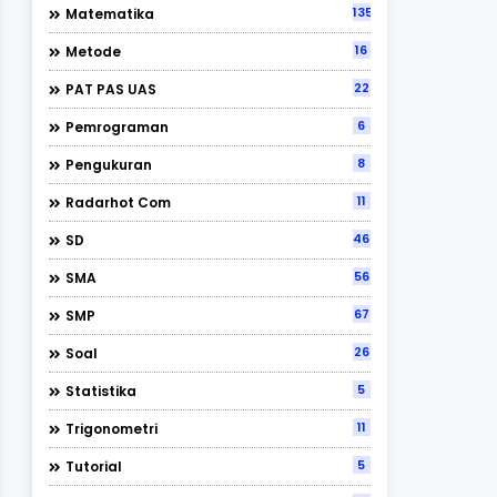
135
Matematika
16
Metode
22
PAT PAS UAS
6
Pemrograman
8
Pengukuran
11
Radarhot Com
46
SD
56
SMA
67
SMP
26
Soal
5
Statistika
11
Trigonometri
5
Tutorial