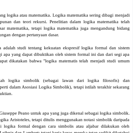
ng logika atau matematika. Logika matematika sering dibagi menjadi
punan dan teori rekursi. Penelitian dalam logika matematika telah
dasar matematika, tetapi logika matematika juga mengandung bidang
ungan dengan pertanyaan dasar.
 adalah studi tentang kekuatan ekspresif logika formal dan sistem
i apa yang dapat dibuktikan oleh sistem formal ini dan dari segi apa
apat dikatakan bahwa "logika matematis telah menjadi studi umum
h logika simbolik (sebagai lawan dari logika filosofis) dan
rti dalam Asosiasi Logika Simbolik), tetapi istilah terakhir sekarang
uktian.
iuseppe Peano untuk apa yang juga dikenal sebagai logika simbolik.
ika Aristoteles, tetapi ditulis menggunakan notasi simbolik daripada
logika formal dengan cara simbolis atau aljabar dilakukan oleh
Leibniz dan Lambert; tetapi kerja keras mereka tetap sedikit diketahui