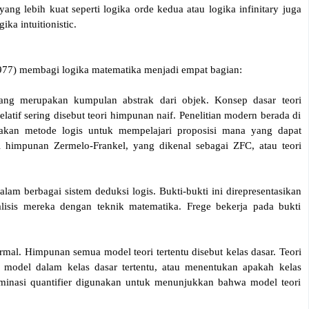
yang lebih kuat seperti logika orde kedua atau logika infinitary juga
ika intuitionistic.
977) membagi logika matematika menjadi empat bagian:
ang merupakan kumpulan abstrak dari objek. Konsep dasar teori
tif sering disebut teori himpunan naif. Penelitian modern berada di
akan metode logis untuk mempelajari proposisi mana yang dapat
ri himpunan Zermelo-Frankel, yang dikenal sebagai ZFC, atau teori
alam berbagai sistem deduksi logis. Bukti-bukti ini direpresentasikan
alisis mereka dengan teknik matematika. Frege bekerja pada bukti
rmal. Himpunan semua model teori tertentu disebut kelas dasar. Teori
t model dalam kelas dasar tertentu, atau menentukan apakah kelas
liminasi quantifier digunakan untuk menunjukkan bahwa model teori