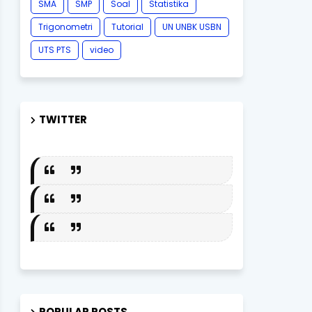
SMA
SMP
Soal
Statistika
Trigonometri
Tutorial
UN UNBK USBN
UTS PTS
video
TWITTER
POPULAR POSTS