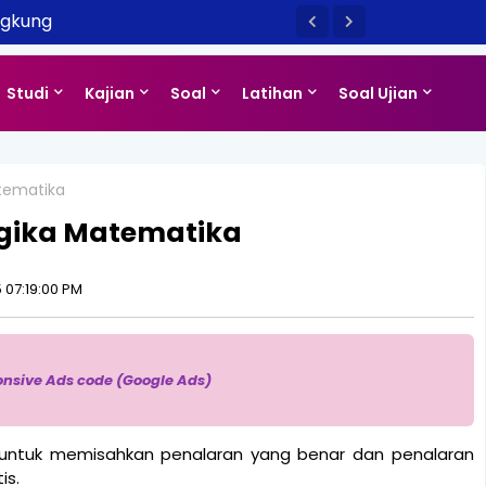
ngkung
Studi
Kajian
Soal
Latihan
Soal Ujian
tematika
ogika Matematika
 07:19:00 PM
onsive Ads code (Google Ads)
 untuk memisahkan penalaran yang benar dan penalaran
is.