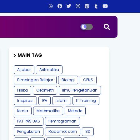
MAIN TAG
Aljabar
Aritmatika
Bimbingan Belajar
Biologi
CPNS
Fisika
Geometri
Ilmu Pengetahuan
Inspirasi
IPA
Islami
IT Training
Kimia
Matematika
Metode
PAT PAS UAS
Pemrograman
Pengukuran
Radarhot com
SD