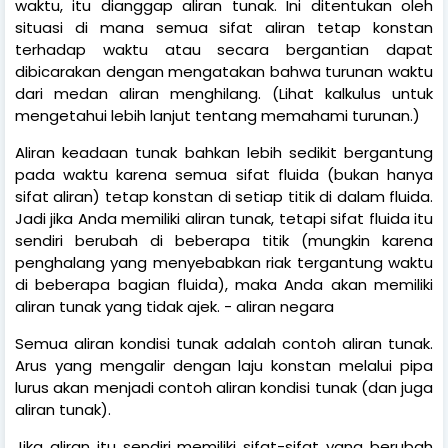
waktu, itu dianggap aliran tunak. Ini ditentukan oleh
situasi di mana semua sifat aliran tetap konstan
terhadap waktu atau secara bergantian dapat
dibicarakan dengan mengatakan bahwa turunan waktu
dari medan aliran menghilang. (Lihat kalkulus untuk
mengetahui lebih lanjut tentang memahami turunan.)
Aliran keadaan tunak bahkan lebih sedikit bergantung
pada waktu karena semua sifat fluida (bukan hanya
sifat aliran) tetap konstan di setiap titik di dalam fluida.
Jadi jika Anda memiliki aliran tunak, tetapi sifat fluida itu
sendiri berubah di beberapa titik (mungkin karena
penghalang yang menyebabkan riak tergantung waktu
di beberapa bagian fluida), maka Anda akan memiliki
aliran tunak yang tidak ajek. - aliran negara
Semua aliran kondisi tunak adalah contoh aliran tunak.
Arus yang mengalir dengan laju konstan melalui pipa
lurus akan menjadi contoh aliran kondisi tunak (dan juga
aliran tunak).
Jika aliran itu sendiri memiliki sifat-sifat yang berubah