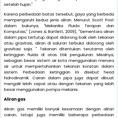
setelah hujan."
Karena perbedaan batas tersebut, gaya yang berbeda
mempengaruhi kedua jenis aliran. Menurut Scott Post
dalam bukunya, "Mekanika Fluida Terapan dan
Komputasi," (Jones & Bartlett, 2009), "Sementara aliran
dalam pipa tertutup dapat didorong baik oleh tekanan
atau gravitasi, aliran di saluran terbuka didorong oleh
gravitasi saja. " Tekanan ditentukan terutama oleh
ketinggian fluida di atas titik pengukuran. Misalnya,
sebagian besar sistem air kota menggunakan menara
air untuk mempertahankan tekanan konstan dalam
sistem. Perbedaan ketinggian ini disebut head
hidrodinamik. Cairan dalam pipa juga dapat dibuat
mengalir lebih cepat atau dengan tekanan yang lebih
besar menggunakan pompa mekanis.
Aliran gas
Aliran gas memiliki banyak kesamaan dengan aliran
cairan, tetapi juga memiliki beberapa perbedaan