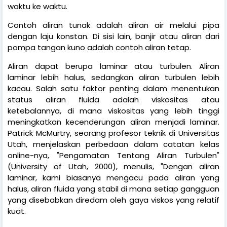
waktu ke waktu.
Contoh aliran tunak adalah aliran air melalui pipa
dengan laju konstan. Di sisi lain, banjir atau aliran dari
pompa tangan kuno adalah contoh aliran tetap.
Aliran dapat berupa laminar atau turbulen. Aliran
laminar lebih halus, sedangkan aliran turbulen lebih
kacau. Salah satu faktor penting dalam menentukan
status aliran fluida adalah viskositas atau
ketebalannya, di mana viskositas yang lebih tinggi
meningkatkan kecenderungan aliran menjadi laminar.
Patrick McMurtry, seorang profesor teknik di Universitas
Utah, menjelaskan perbedaan dalam catatan kelas
online-nya, "Pengamatan Tentang Aliran Turbulen"
(University of Utah, 2000), menulis, "Dengan aliran
laminar, kami biasanya mengacu pada aliran yang
halus, aliran fluida yang stabil di mana setiap gangguan
yang disebabkan diredam oleh gaya viskos yang relatif
kuat.