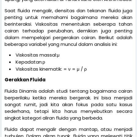
Saat fluida mengalir, densitas dan tekanan fluida juga
penting untuk memahami bagaimana mereka akan
berinteraksi. Viskositas menentukan seberapa tahan
cairan terhadap perubahan, demikian juga penting
dalam mempelajari pergerakan cairan. Berikut adalah
beberapa variabel yang muncul dalam analisis ini:
Viskositas massal:μ
Kepadatan:ρ
Viskositas kinematik: = ν = μ / ρ
Gerakkan Fluida
Fluida Dinamis adalah studi tentang bagaimana cairan
berperilaku ketika mereka bergerak. Ini bisa menjadi
sangat rumit, jadi kita akan fokus pada satu kasus
sederhana, tetapi kita harus menyebutkan secara
singkat kategori aliran fluida yang berbeda.
Fluida dapat mengalir dengan mantap, atau menjadi
turbulen. Dalam aliran tunak, fluida yang melewati titik