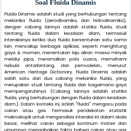
Soal Fluida Dinamis
Fluida Dinamis adalah studi yang berhubungan tentang
mekanika fluida (aerodinamika, dan hidrodinamika),
dengan cabang lainnya adalah statika fluida, studi
tentang fluida dalam keadaan diam, termasuk
interaksinya ketika dua fluida bersentuhan satu sama
lain. mencakup berbagai aplikasi, seperti menghitung
gaya & momen, menentukan laju aliran massa minyak
melalui pipa, meramalkan pola cuaca, memahami
nebula antarbintang, dan pemodelan., menurut
American Heritage Dictionary. Fluida Dinamis adalah
salah satu dari dua cabang mekanika fluida, yang
merupakan studi tentang fluida dan bagaimana gaya
mempengaruhinya. (Cabang lainnya adalah statika
fluida, yang berhubungan dengan fluida dalam keadaan
diam.). Dalam konteks ini, istilah "fluida" mengacu pada
cairan atau gas. Termasuk pendekatan statistik
makroskopik untuk menganalisis interaksi ini dalam skala
besar, melihat cairan sebagai kontinum materi dan
umumnya mengabaikan fakta bahwa cairan atau gas