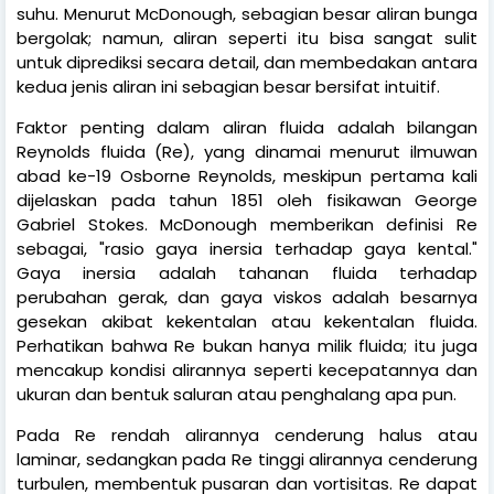
suhu. Menurut McDonough, sebagian besar aliran bunga
bergolak; namun, aliran seperti itu bisa sangat sulit
untuk diprediksi secara detail, dan membedakan antara
kedua jenis aliran ini sebagian besar bersifat intuitif.
Faktor penting dalam aliran fluida adalah bilangan
Reynolds fluida (Re), yang dinamai menurut ilmuwan
abad ke-19 Osborne Reynolds, meskipun pertama kali
dijelaskan pada tahun 1851 oleh fisikawan George
Gabriel Stokes. McDonough memberikan definisi Re
sebagai, "rasio gaya inersia terhadap gaya kental."
Gaya inersia adalah tahanan fluida terhadap
perubahan gerak, dan gaya viskos adalah besarnya
gesekan akibat kekentalan atau kekentalan fluida.
Perhatikan bahwa Re bukan hanya milik fluida; itu juga
mencakup kondisi alirannya seperti kecepatannya dan
ukuran dan bentuk saluran atau penghalang apa pun.
Pada Re rendah alirannya cenderung halus atau
laminar, sedangkan pada Re tinggi alirannya cenderung
turbulen, membentuk pusaran dan vortisitas. Re dapat