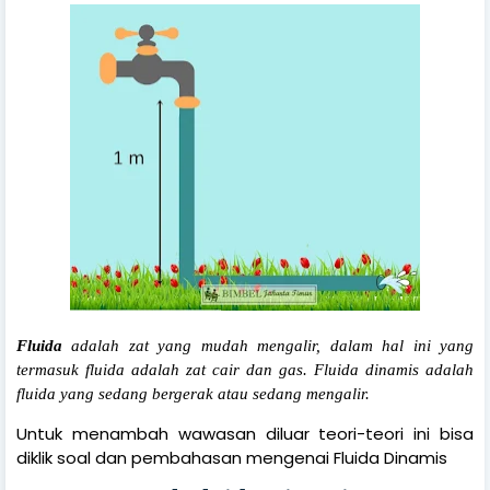
Fluida
adalah zat yang mudah mengalir, dalam hal ini yang
termasuk fluida adalah zat cair dan gas. Fluida dinamis adalah
fluida yang sedang bergerak atau sedang mengalir.
Untuk menambah wawasan diluar teori-teori ini bisa
diklik soal dan pembahasan mengenai Fluida Dinamis