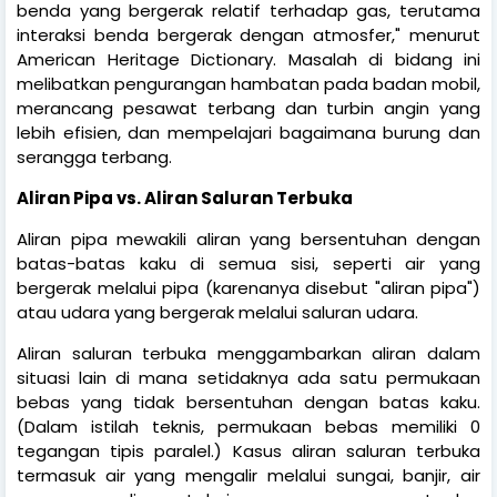
benda yang bergerak relatif terhadap gas, terutama
interaksi benda bergerak dengan atmosfer," menurut
American Heritage Dictionary. Masalah di bidang ini
melibatkan pengurangan hambatan pada badan mobil,
merancang pesawat terbang dan turbin angin yang
lebih efisien, dan mempelajari bagaimana burung dan
serangga terbang.
Aliran Pipa vs. Aliran Saluran Terbuka
Aliran pipa mewakili aliran yang bersentuhan dengan
batas-batas kaku di semua sisi, seperti air yang
bergerak melalui pipa (karenanya disebut "aliran pipa")
atau udara yang bergerak melalui saluran udara.
Aliran saluran terbuka menggambarkan aliran dalam
situasi lain di mana setidaknya ada satu permukaan
bebas yang tidak bersentuhan dengan batas kaku.
(Dalam istilah teknis, permukaan bebas memiliki 0
tegangan tipis paralel.) Kasus aliran saluran terbuka
termasuk air yang mengalir melalui sungai, banjir, air