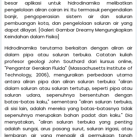
besar aplikasi untuk hidrodinamika melibatkan
pengelolaan aliran cairan ini. Itu termasuk pengendalian
banjir, pengoperasian sistem air dan saluran
pembuangan kota, dan pengelolaan saluran air yang
dapat dilayari. [Galeri: Gambar Dreamy Mengungkapkan
Keindahan dalam Fisika]
Hidrodinamika terutama berkaitan dengan aliran air
dalam pipa atau saluran terbuka. Catatan kuliah
profesor geologi John Southard dari kursus online,
"Pengantar Gerakan Fluida" (Massachusetts Institute of
Technology, 2006), menguraikan perbedaan utama
antara aliran pipa dan aliran saluran terbuka: "aliran
dalam saluran atau saluran tertutup, seperti pipa atau
saluran udara, sepenuhnya bersentuhan dengan
batas-batas kaku," sementara "aliran saluran terbuka,
di sisi lain, adalah mereka yang batas-batasnya tidak
sepenuhnya merupakan bahan padat dan kaku." Dia
menyatakan, "aliran saluran terbuka yang penting
adalah sungai, arus pasang surut, saluran irigasi, atau
lembaran air yang mengalir di permukaan tanah