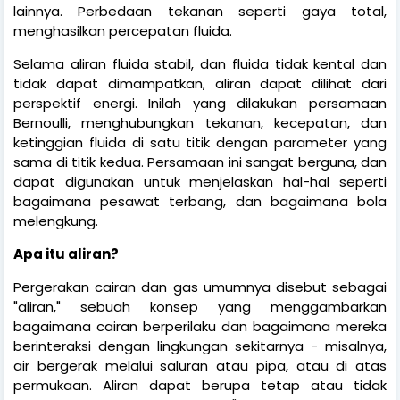
lainnya. Perbedaan tekanan seperti gaya total,
menghasilkan percepatan fluida.
Selama aliran fluida stabil, dan fluida tidak kental dan
tidak dapat dimampatkan, aliran dapat dilihat dari
perspektif energi. Inilah yang dilakukan persamaan
Bernoulli, menghubungkan tekanan, kecepatan, dan
ketinggian fluida di satu titik dengan parameter yang
sama di titik kedua. Persamaan ini sangat berguna, dan
dapat digunakan untuk menjelaskan hal-hal seperti
bagaimana pesawat terbang, dan bagaimana bola
melengkung.
Apa itu aliran?
Pergerakan cairan dan gas umumnya disebut sebagai
"aliran," sebuah konsep yang menggambarkan
bagaimana cairan berperilaku dan bagaimana mereka
berinteraksi dengan lingkungan sekitarnya - misalnya,
air bergerak melalui saluran atau pipa, atau di atas
permukaan. Aliran dapat berupa tetap atau tidak