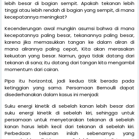
lebih besar di bagian sempit. Apakah tekanan lebih
tinggi atau lebih rendah di bagian yang sempit, di mana
kecepatannya meningkat?
Kecenderungan awal mungkin asumsi bahwa di mana
kecepatannya paling besar, tekanannya paling besar,
karena jika memasukkan tangan ke dalam aliran di
mana alirannya paling cepat, Kita akan merasakan
kekuatan yang besar. Namun, gaya tidak datang dari
tekanan di sana; itu datang dari tangan kita mengambil
momentum dari cairan.
Pipa itu horizontal, jadi kedua titik berada pada
ketinggian yang sama. Persamaan Bernoulli dapat
disederhanakan dalam kasus ini menjadi:
Suku energi kinetik di sebelah kanan lebih besar dari
suku energi kinetik di sebelah kiri, sehingga untuk
persamaan untuk menyetarakan tekanan di sebelah
kanan harus lebih kecil dari tekanan di sebelah kiri.
Perbedaan tekanan inilah sebenarnya yang