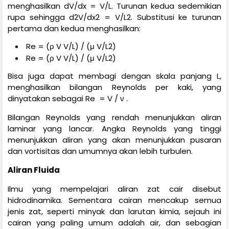
menghasilkan dV/dx = V/L. Turunan kedua sedemikian
rupa sehingga d2V/dx2 = V/L2. Substitusi ke turunan
pertama dan kedua menghasilkan:
Re = (ρ V V/L) / (μ V/L2)
Re = (ρ V V/L) / (μ V/L2)
Bisa juga dapat membagi dengan skala panjang L,
menghasilkan bilangan Reynolds per kaki, yang
dinyatakan sebagai Re = V / ν .
Bilangan Reynolds yang rendah menunjukkan aliran
laminar yang lancar. Angka Reynolds yang tinggi
menunjukkan aliran yang akan menunjukkan pusaran
dan vortisitas dan umumnya akan lebih turbulen.
Aliran Fluida
Ilmu yang mempelajari aliran zat cair disebut
hidrodinamika. Sementara cairan mencakup semua
jenis zat, seperti minyak dan larutan kimia, sejauh ini
cairan yang paling umum adalah air, dan sebagian