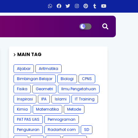
MAIN TAG
Aljabar
Aritmatika
Bimbingan Belajar
Biologi
CPNS
Fisika
Geometri
Ilmu Pengetahuan
Inspirasi
IPA
Islami
IT Training
Kimia
Matematika
Metode
PAT PAS UAS
Pemrograman
Pengukuran
Radarhot com
SD