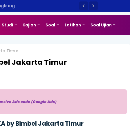
ngkung
Studi
Kajian
Soal
Latihan
Soal Ujian
rta Timur
el Jakarta Timur
onsive Ads code (Google Ads)