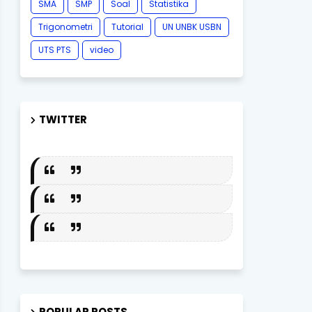
SMA
SMP
Soal
Statistika
Trigonometri
Tutorial
UN UNBK USBN
UTS PTS
video
TWITTER
POPULAR POSTS