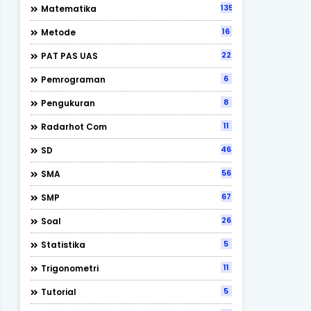
135
Matematika
16
Metode
22
PAT PAS UAS
6
Pemrograman
8
Pengukuran
11
Radarhot Com
46
SD
56
SMA
67
SMP
26
Soal
5
Statistika
11
Trigonometri
5
Tutorial