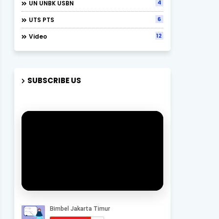
4
UN UNBK USBN
6
UTS PTS
12
Video
SUBSCRIBE US