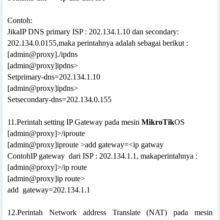
Contoh:
JikaIP DNS primary ISP : 202.134.1.10 dan secondary:
202.134.0.0155,maka perintahnya adalah sebagai berikut :
[admin@proxy]./ipdns
[admin@proxy]ipdns>
Setprimary-dns=202.134.1.10
[admin@proxy]ipdns>
Setsecondary-dns=202.134.0.155
11.Perintah setting IP Gateway pada mesin
MikroTik
OS
[admin@proxy]>/iproute
[admin@proxy]iproute >add gateway=<ip gatway
ContohIP gateway
dari ISP : 202.134.1.1, makaperintahnya :
[admin@proxy]>/ip route
[admin@proxy]ip route>
add
gateway=202.134.1.1
12.Perintah Network address Translate (NAT) pada mesin