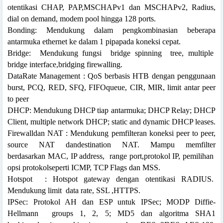
otentikasi CHAP, PAP,MSCHAPv1 dan MSCHAPv2, Radius,
dial on demand, modem pool hingga 128 ports.
Bonding: Mendukung dalam pengkombinasian beberapa
antarmuka ethernet ke dalam 1 pipapada koneksi cepat.
Bridge:
Mendukung fungsi
bridge spinning
tree,
multiple
bridge interface,bridging firewalling.
DataRate Management : QoS berbasis HTB dengan penggunaan
burst, PCQ, RED, SFQ, FIFOqueue, CIR, MIR, limit antar peer
to peer
DHCP: Mendukung DHCP tiap antarmuka; DHCP Relay;
DHCP
Client, multiple network DHCP; static and dynamic DHCP leases.
Firewalldan NAT : Mendukung pemfilteran koneksi peer to peer,
source NAT dandestination NAT. Mampu memfilter
berdasarkan
MAC, IP address,
range port,protokol IP, pemilihan
opsi protokolseperti ICMP, TCP Flags dan MSS.
Hotspot
: Hotspot
gateway dengan otentikasi
RADIUS.
Mendukung limit
data rate, SSL ,HTTPS.
IPSec: Protokol AH dan ESP untuk IPSec; MODP Diffie-
Hellmann
groups 1, 2, 5; MD5 dan algoritma SHA1