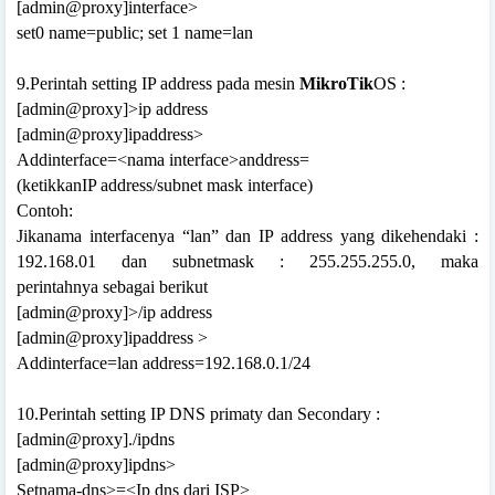
[admin@proxy]interface>
set0 name=public; set 1 name=lan
9.Perintah setting IP address pada mesin
MikroTik
OS :
[admin@proxy]>ip address
[admin@proxy]ipaddress>
Addinterface=<nama interface>anddress=
(ketikkanIP address/subnet mask interface)
Contoh:
Jikanama interfacenya “lan” dan IP address yang dikehendaki :
192.168.01 dan subnetmask : 255.255.255.0, maka
perintahnya
sebagai berikut
[admin@proxy]>/ip address
[admin@proxy]ipaddress >
Addinterface=lan address=192.168.0.1/24
10.Perintah setting IP DNS primaty dan Secondary :
[admin@proxy]./ipdns
[admin@proxy]ipdns>
Setnama-dns>=<Ip dns dari ISP>