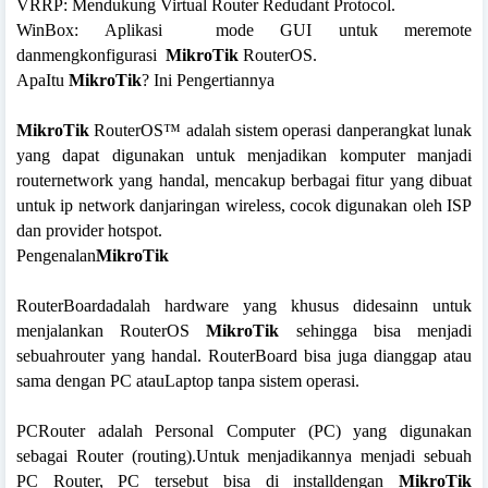
VRRP: Mendukung Virtual Router Redudant Protocol.
WinBox: Aplikasi
mode GUI untuk meremote
danmengkonfigurasi
MikroTik
RouterOS.
ApaItu
MikroTik
? Ini Pengertiannya
MikroTik
RouterOS™ adalah sistem operasi danperangkat lunak
yang dapat digunakan untuk menjadikan komputer manjadi
routernetwork yang handal, mencakup berbagai fitur yang dibuat
untuk ip network danjaringan wireless, cocok digunakan oleh ISP
dan provider hotspot.
Pengenalan
MikroTik
RouterBoardadalah hardware yang khusus didesainn untuk
menjalankan RouterOS
MikroTik
sehingga bisa menjadi
sebuahrouter yang handal. RouterBoard bisa juga dianggap atau
sama dengan PC atauLaptop tanpa sistem operasi.
PCRouter adalah Personal Computer (PC) yang digunakan
sebagai Router (routing).Untuk menjadikannya menjadi sebuah
PC Router, PC tersebut bisa di installdengan
MikroTik