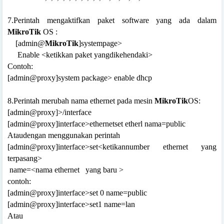
7.Perintah mengaktifkan paket software yang ada dalam
MikroTik
OS :
[admin@
MikroTik
]systempage>
Enable <ketikkan paket yangdikehendaki>
Contoh:
[admin@proxy]system package> enable dhcp
8.Perintah merubah nama ethernet pada mesin
MikroTik
OS:
[admin@proxy]>/interface
[admin@proxy]interface>ethernetset etherl nama=public
Ataudengan menggunakan perintah
[admin@proxy]interface>set<ketikannumber ethernet yang
terpasang>
name=<nama ethernet
yang baru >
contoh:
[admin@proxy]interface>set 0 name=public
[admin@proxy]interface>set1 name=lan
Atau