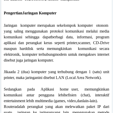
PengertianJaringan Komputer
Jaringan
komputer
merupakan sekelompok
komputer
otonom
yang saling
menggunakan protokol komunikasi melalui media
komunikasi sehingga dapatberbagi data, informasi, program
aplikasi dan perangkat keras seperti printer,scanner, CD-Drive
maupun harddisk serta memungkinkan
komunikasi secara
elektronik, komputer terhubungmodem untuk mengakses internet
disebut juga jaringan komputer.
Jikaada 2 (dua) komputer yang terhubung dengan 1 (satu) unit
printer, maka jaringanini disebut LAN (Local Area Network).
Sedangkan
pada
Aplikasi
home user,
memungkinkan
komunikasi antar pengguna lebihefisien (chat), interaktif
entertainment lebih multimedia (games, video,danlain-lain).
Routeradalah perangkat yang akan melewatkan paket IP
dari
suatu
jaringan ke jaringanyang lain, menggunakan metode