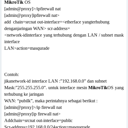
MikroTik
OS
[admin@proxy]>/ipfirewall nat
[admin@proxy]ipfirewall nat>
add
chain=srcnat out-interface=<etherface yangterhubung
denganjaringan WAN> scr-address=
<network-idinterface yang terhubung dengan LAN / subnet mask
interface
LAN>action=masqurade
Contoh:
jikanetwork-id interface LAN :”192.168.0.0” dan subnet
Mask:”255.255.255.0”. untuk interface mesin
MikroTik
OS yang
terhubung ke jaringan
WAN: “pubilk”, maka perintahnya sebagai berikut :
[admin@proxy]>/ip firewall nat
[admin@proxy[ip firewall nat>
Addchain=srcnat out-interface=public
Scr-address=192.168.0.0/24action=masquerade