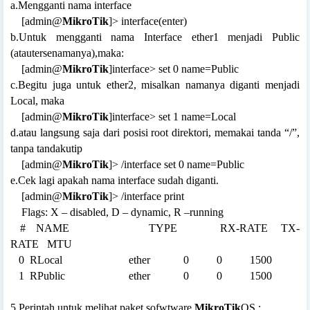
a.Mengganti nama interface
[admin@
MikroTik
]> interface(enter)
b.Untuk mengganti nama Interface ether1 menjadi Public
(atautersenamanya),maka:
[admin@
MikroTik
]interface> set 0 name=Public
c.Begitu juga untuk ether2, misalkan namanya diganti menjadi
Local, maka
[admin@
MikroTik
]interface> set 1 name=Local
d.atau langsung saja dari posisi root direktori, memakai tanda “/”,
tanpa tandakutip
[admin@
MikroTik
]> /interface set 0 name=Public
e.Cek lagi apakah nama interface sudah diganti.
[admin@
MikroTik
]> /interface print
Flags: X – disabled, D – dynamic, R –running
#
NAME
TYPE
RX-RATE
TX-
RATE
MTU
0
RLocal
ether
0
0
1500
1
RPublic
ether
0
0
1500
5.Perintah untuk melihat paket sofwtware
MikroTik
OS :