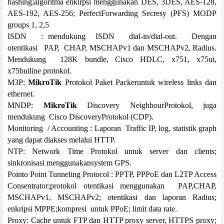
hashing;algoritma enkirpsi menggunakan DES, 3DES, AES-128,
AES-192, AES-256; PerfectForwarding Secresy (PFS) MODP
groups 1, 2,5
ISDN
:
mendukung
ISDN
dial-in/dial-out.
Dengan
otentikasi
PAP,
CHAP, MSCHAPv1 dan MSCHAPv2, Radius.
Mendukung
128K bundle, Cisco HDLC, x751, x75ui,
x75builine protokol.
M3P:
MikroTik
Protokol Paket Packeruntuk wireless links dan
ethernet.
MNDP:
MikroTik
Discovery NeighbourProtokol, juga
mendukung
Cisco DiscoveryProtokol (CDP).
Monitoring
/ Accounting : Laporan
Traffic
IP, log, statistik graph
yang dapat diakses melalui HTTP.
NTP: Network Time Protokol untuk server dan clients;
sinkronisasi menggunakansystem GPS.
Pointo Point Tunneling Protocol : PPTP, PPPoE dan L2TP Access
Consentrator;protokol otentikasi menggunakan
PAP,CHAP,
MSCHAPv1, MSCHAPv2; otentikasi dan laporan Radius;
enkripsi MPPE;kompresi
untuk PPoE; limit data rate.
Proxy: Cache untuk FTP dan HTTP proxy server,
HTTPS proxy;