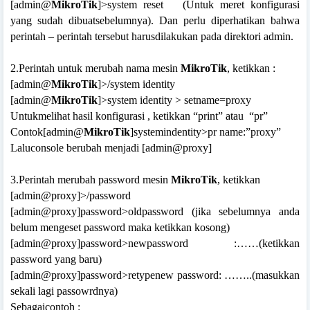
[admin@
MikroTik
]>system reset
(Untuk meret konfigurasi
yang sudah dibuatsebelumnya). Dan perlu diperhatikan bahwa
perintah – perintah tersebut harusdilakukan pada direktori admin.
2.Perintah untuk merubah nama mesin
MikroTik
, ketikkan :
[admin@
MikroTik
]>/system identity
[admin@
MikroTik
]>system identity > setname=proxy
Untukmelihat hasil konfigurasi , ketikkan “print” atau
“pr”
Contok[admin@
MikroTik
]systemindentity>pr name:”proxy”
Laluconsole berubah menjadi [admin@proxy]
3.Perintah merubah password mesin
MikroTik
, ketikkan
[admin@proxy]>/password
[admin@proxy]password>oldpassword (jika sebelumnya anda
belum mengeset password maka ketikkan kosong)
[admin@proxy]password>newpassword :……(ketikkan
password yang baru)
[admin@proxy]password>retypenew password: ……..(masukkan
sekali lagi passowrdnya)
Sebagaicontoh :