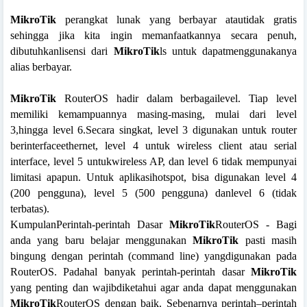
MikroTik
perangkat lunak yang berbayar atautidak gratis
sehingga jika kita ingin memanfaatkannya secara penuh,
dibutuhkanlisensi dari
MikroTik
ls untuk dapatmenggunakanya
alias berbayar.
MikroTik
RouterOS hadir dalam berbagailevel. Tiap level
memiliki kemampuannya masing-masing, mulai dari level
3,hingga level 6.Secara singkat, level 3 digunakan untuk router
berinterfaceethernet, level 4 untuk wireless client atau serial
interface, level 5 untukwireless AP, dan level 6 tidak mempunyai
limitasi apapun. Untuk aplikasihotspot, bisa digunakan level 4
(200 pengguna), level 5 (500 pengguna) danlevel 6 (tidak
terbatas).
KumpulanPerintah-perintah Dasar
MikroTik
RouterOS - Bagi
anda yang baru belajar menggunakan
MikroTik
pasti masih
bingung dengan perintah (command line) yangdigunakan pada
RouterOS. Padahal banyak perintah-perintah dasar
MikroTik
yang penting dan wajibdiketahui agar anda dapat menggunakan
MikroTik
RouterOS dengan baik. Sebenarnya perintah–perintah