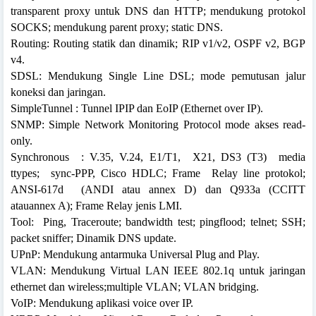
transparent proxy untuk DNS
dan HTTP; mendukung protokol
SOCKS;
mendukung parent proxy; static DNS.
Routing: Routing statik dan dinamik; RIP v1/v2, OSPF v2, BGP
v4.
SDSL: Mendukung Single Line DSL; mode pemutusan jalur
koneksi dan jaringan.
SimpleTunnel : Tunnel IPIP dan EoIP (Ethernet over IP).
SNMP: Simple Network Monitoring Protocol mode akses read-
only.
Synchronous
: V.35, V.24, E1/T1,
X21,
DS3 (T3)
media
ttypes;
sync-PPP, Cisco HDLC; Frame
Relay line protokol;
ANSI-617d
(ANDI atau annex D) dan Q933a (CCITT
atauannex A); Frame Relay jenis LMI.
Tool:
Ping, Traceroute; bandwidth test; pingflood; telnet; SSH;
packet sniffer; Dinamik DNS update.
UPnP: Mendukung antarmuka Universal Plug and Play.
VLAN: Mendukung Virtual LAN IEEE 802.1q untuk jaringan
ethernet dan wireless;multiple VLAN; VLAN bridging.
VoIP: Mendukung aplikasi voice over IP.