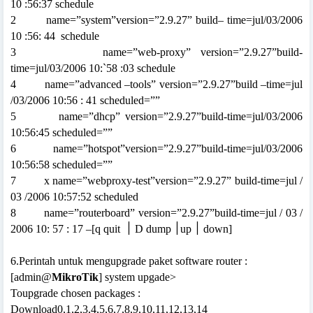
10 :56:37 schedule
2
name=”system”version=”2.9.27” build– time=jul/03/2006
10 :56: 44
schedule
3
name=”web-proxy” version=”2.9.27”build-
time=jul/03/2006 10:`58 :03 schedule
4
name=”advanced –tools” version=”2.9.27”build –time=jul
/03/2006 10:56 : 41 scheduled=””
5
name=”dhcp” version=”2.9.27”build-time=jul/03/2006
10:56:45 scheduled=””
6
name=”hotspot”version=”2.9.27”build-time=jul/03/2006
10:56:58 scheduled=””
7
x name=”webproxy-test”version=”2.9.27” build-time=jul /
03 /2006 10:57:52 scheduled
8
name=”routerboard” version=”2.9.27”build-time=jul / 03 /
2006 10: 57 : 17 –[q quit
׀
D dump
׀
up
׀
down]
6.Perintah untuk mengupgrade paket software router :
[admin@
MikroTik
] system upgade>
Toupgrade chosen packages :
Download0,1,2,3,4,5,6,7,8,9,10,11,12,13,14