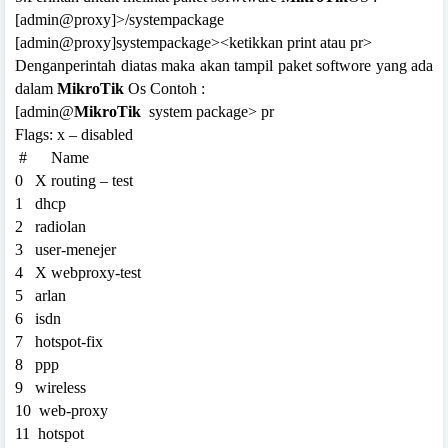
[admin@proxy]>/systempackage
[admin@proxy]systempackage><ketikkan print atau pr>
Denganperintah diatas maka akan tampil paket softwore yang ada
dalam
MikroTik
Os Contoh :
[admin@
MikroTik
system package> pr
Flags: x – disabled
#
Name
0
X routing – test
1
dhcp
2
radiolan
3
user-menejer
4
X webproxy-test
5
arlan
6
isdn
7
hotspot-fix
8
ppp
9
wireless
10
web-proxy
11
hotspot