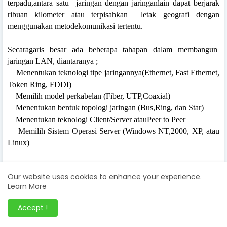
terpadu,antara satu
jaringan dengan jaringanlain dapat berjarak
ribuan kilometer atau terpisahkan
letak geografi dengan
menggunakan metodekomunikasi tertentu.
Secaragaris besar ada beberapa tahapan dalam membangun
jaringan LAN, diantaranya ;
Menentukan teknologi tipe jaringannya(Ethernet, Fast Ethernet,
Token Ring, FDDI)
Memilih model perkabelan (Fiber, UTP,Coaxial)
Menentukan bentuk topologi jaringan (Bus,Ring, dan Star)
Menentukan teknologi Client/Server atauPeer to Peer
Memilih Sistem Operasi Server (Windows NT,2000, XP, atau
Linux)
Pengertian Gateway
Our website uses cookies to enhance your experience.
Learn More
Gateway adalah pintu gerbang sebagai keluar-masuknya paket
data dari local networkmenuju outer network. Tujuannya agar
Accept !
client pada local network dapatberkomunikasi dengan internet.