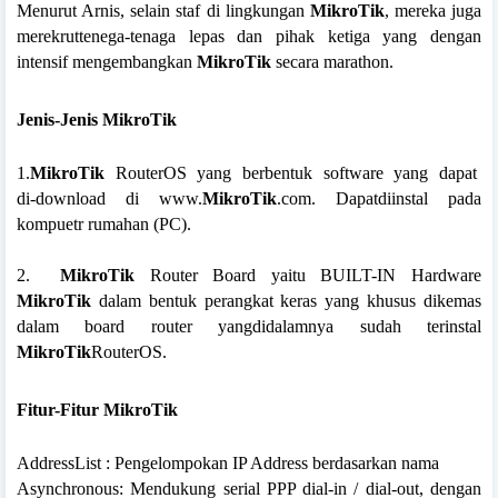
Menurut Arnis, selain staf di lingkungan
MikroTik
, mereka juga
merekruttenega-tenaga lepas dan pihak ketiga yang dengan
intensif mengembangkan
MikroTik
secara marathon.
Jenis-Jenis MikroTik
1.
MikroTik
RouterOS
yang
berbentuk
software
yang
dapat
di-download
di www.
MikroTik
.com. Dapatdiinstal pada
kompuetr rumahan (PC).
2.
MikroTik
Router Board yaitu BUILT-IN Hardware
MikroTik
dalam bentuk perangkat keras yang khusus dikemas
dalam board router yangdidalamnya sudah terinstal
MikroTik
RouterOS.
Fitur-Fitur MikroTik
AddressList : Pengelompokan IP Address berdasarkan nama
Asynchronous: Mendukung serial PPP dial-in / dial-out, dengan