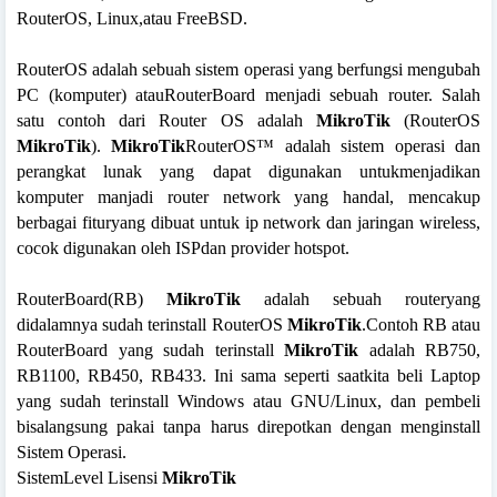
RouterOS, Linux,atau FreeBSD.
RouterOS adalah sebuah sistem operasi yang berfungsi mengubah
PC (komputer) atauRouterBoard menjadi sebuah router. Salah
satu contoh dari Router OS adalah
MikroTik
(RouterOS
MikroTik
).
MikroTik
RouterOS™ adalah sistem operasi dan
perangkat lunak yang dapat digunakan untukmenjadikan
komputer manjadi router network yang handal, mencakup
berbagai fituryang dibuat untuk ip network dan jaringan wireless,
cocok digunakan oleh ISPdan provider hotspot.
RouterBoard(RB)
MikroTik
adalah sebuah routeryang
didalamnya sudah terinstall RouterOS
MikroTik
.Contoh RB atau
RouterBoard yang sudah terinstall
MikroTik
adalah RB750,
RB1100, RB450, RB433. Ini sama seperti saatkita beli Laptop
yang sudah terinstall Windows atau GNU/Linux, dan pembeli
bisalangsung pakai tanpa harus direpotkan dengan menginstall
Sistem Operasi.
SistemLevel Lisensi
MikroTik