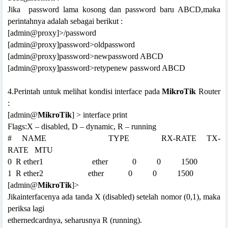
Jika
password lama kosong dan password baru ABCD,maka
perintahnya adalah sebagai berikut :
[admin@proxy]>/password
[admin@proxy]password>oldpassword
[admin@proxy]password>newpassword ABCD
[admin@proxy]password>retypenew password ABCD
4.Perintah untuk melihat kondisi interface pada
MikroTik
Router
:
[admin@
MikroTik
] > interface print
Flags:X – disabled, D – dynamic, R – running
#
NAME
TYPE
RX-RATE
TX-
RATE
MTU
0
R ether1
ether
0
0
1500
1
R ether2
ether
0
0
1500
[admin@
MikroTik
]>
Jikainterfacenya ada tanda X (disabled) setelah nomor (0,1), maka
periksa lagi
ethernedcardnya, seharusnya R (running).