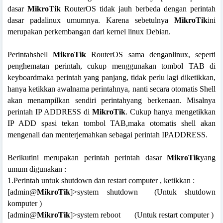
dasar
MikroTik
RouterOS tidak jauh berbeda dengan perintah
dasar padalinux umumnya. Karena sebetulnya
MikroTik
ini
merupakan perkembangan dari kernel linux Debian.
Perintahshell
MikroTik
RouterOS sama denganlinux, seperti
penghematan perintah, cukup menggunakan tombol TAB di
keyboardmaka perintah yang panjang, tidak perlu lagi diketikkan,
hanya ketikkan awalnama perintahnya, nanti secara otomatis Shell
akan menampilkan sendiri perintahyang berkenaan. Misalnya
perintah IP ADDRESS di
MikroTik
. Cukup hanya mengetikkan
IP ADD spasi tekan tombol TAB,maka otomatis shell akan
mengenali dan menterjemahkan sebagai perintah IPADDRESS.
Berikutini merupakan perintah perintah dasar
MikroTik
yang
umum digunakan :
1.Perintah untuk shutdown dan restart computer , ketikkan :
[admin@
MikroTik
]>system shutdown
(Untuk shutdown
komputer )
[admin@
MikroTik
]>system reboot
(Untuk restart computer )