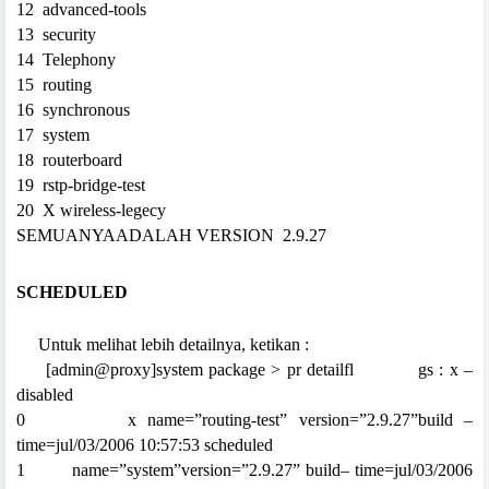
12
advanced-tools
13
security
14
Telephony
15
routing
16
synchronous
17
system
18
routerboard
19
rstp-bridge-test
20
X wireless-legecy
SEMUANYAADALAH VERSION
2.9.27
SCHEDULED
Untuk
melihat lebih detailnya, ketikan :
[admin@proxy]system package > pr detailfl
gs : x –
disabled
0
x name=”routing-test” version=”2.9.27”build –
time=jul/03/2006 10:57:53 scheduled
1
name=”system”version=”2.9.27” build– time=jul/03/2006